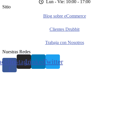
Lun - Vie: 10:00 - 17:00
Sitio
Blog sobre eCommerce
Clientes Drubbit
Trabaja con Nosotros
Nuestras Redes
acebook-
Instagram
Linkedin
Twitter
f